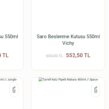
su 550ml
Saro Beslenme Kutusu 550ml
Vichy
0 TL
552,50 TL
650,00 TL
%20
%20