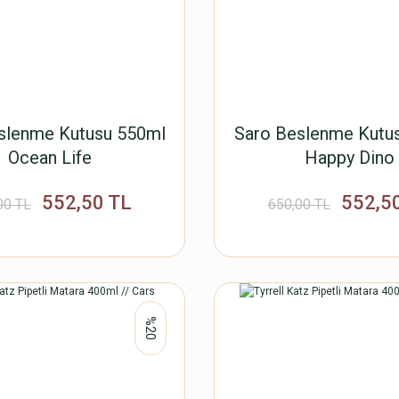
slenme Kutusu 550ml
Saro Beslenme Kutu
Ocean Life
Happy Dino
552,50 TL
552,5
00 TL
650,00 TL
%20