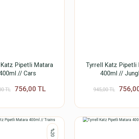
l Katz Pipetli Matara
Tyrrell Katz Pipetli
400ml // Cars
400ml // Jung
756,00 TL
756,0
00 TL
945,00 TL
%20