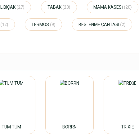
AL BIÇAK
(27)
TABAK
(20)
MAMA KASESİ
(20)
N
(12)
TERMOS
(9)
BESLENME ÇANTASI
(2)
TUM TUM
BORRN
TRIXİE