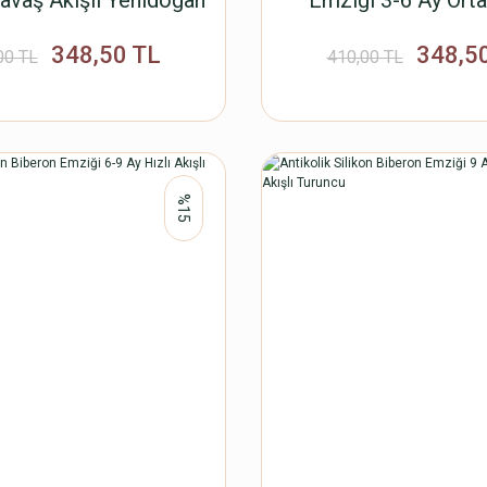
avaş Akışlı Yenidoğan
Emziği 3-6 Ay Orta
0-3 Ay Yeşil
Turuncu
348,50 TL
348,5
00 TL
410,00 TL
%15