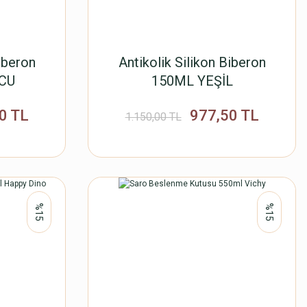
iberon
Antikolik Silikon Biberon
CU
150ML YEŞİL
0 TL
977,50 TL
1.150,00 TL
%15
%15