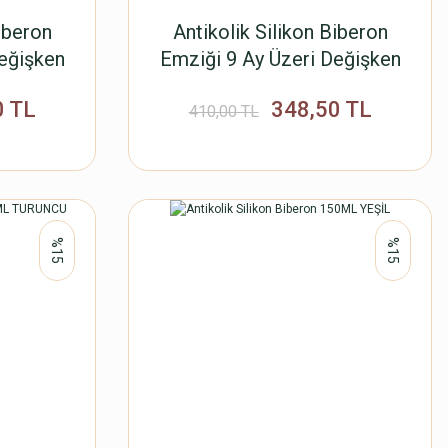
iberon
Antikolik Silikon Biberon
eğişken
Emziği 9 Ay Üzeri Değişken
u
Akışlı Yeşil
0 TL
348,50 TL
410,00 TL
%15
%15