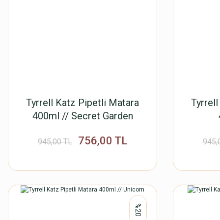
Tyrrell Katz Pipetli Matara
Tyrrel
400ml // Secret Garden
756,00 TL
945,00 TL
945,
%20