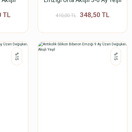
 Akışlı
Emziği Orta Akışlı 3-6 Ay Yeşil
0 TL
348,50 TL
410,00 TL
%15
%15