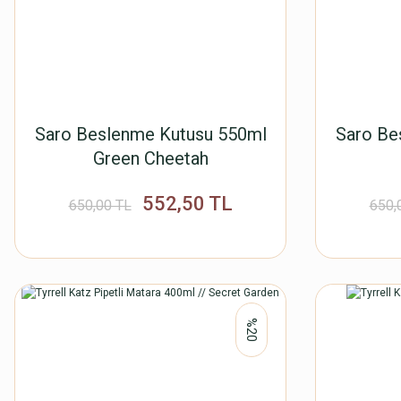
Saro Beslenme Kutusu 550ml
Saro Be
Green Cheetah
552,50 TL
650,00 TL
650,
%20