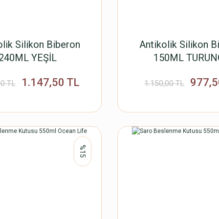
olik Silikon Biberon
Antikolik Silikon B
240ML YEŞİL
150ML TURUN
1.147,50 TL
977,5
00 TL
1.150,00 TL
%15