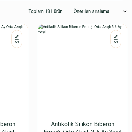
Toplam 181 ürün
%15
%15
iberon
Antikolik Silikon Biberon