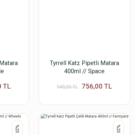
 Matara
Tyrrell Katz Pipetli Matara
le
400ml // Space
0 TL
756,00 TL
945,00 TL
%20
%20