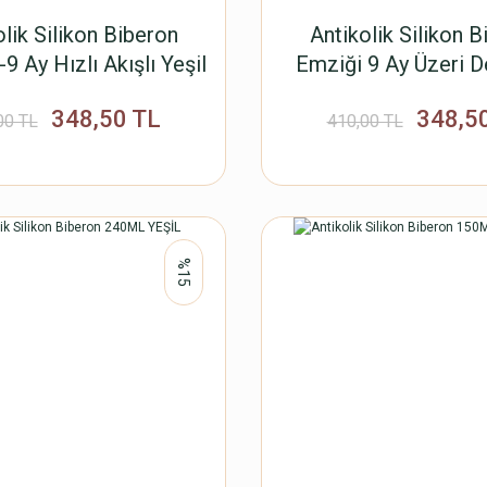
olik Silikon Biberon
Antikolik Silikon B
9 Ay Hızlı Akışlı Yeşil
Emziği 9 Ay Üzeri D
Akışlı Turunc
348,50 TL
348,5
00 TL
410,00 TL
%15