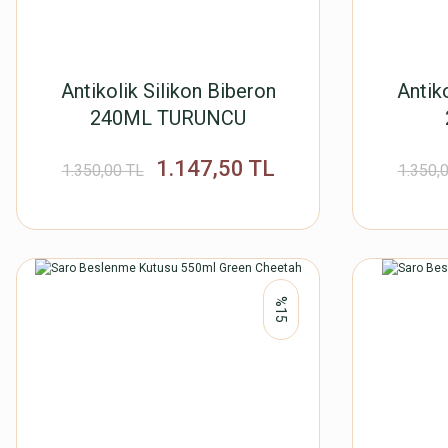
Antikolik Silikon Biberon
Antik
240ML TURUNCU
1.147,50 TL
1.350,00 TL
1.350,
%15