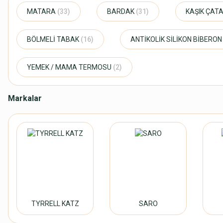
MATARA
(33)
BARDAK
(31)
KAŞIK ÇAT
BÖLMELİ TABAK
(16)
ANTİKOLİK SİLİKON BİBERO
YEMEK / MAMA TERMOSU
(2)
Markalar
TYRRELL KATZ
SARO