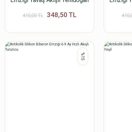
Emziği Yavaş Akışlı Yenidoğan
Emziği Y
0-3 Ay Turuncu
348,50 TL
410,00 TL
410,
%15