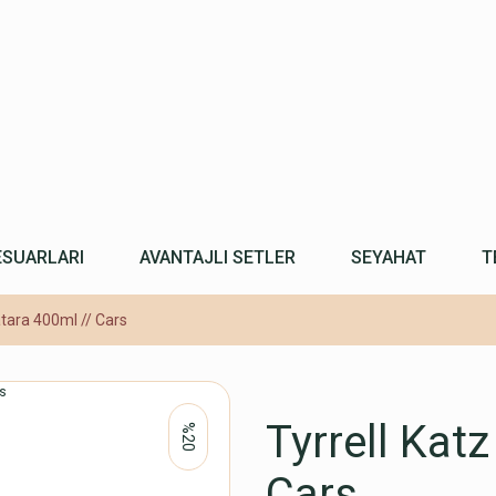
ESUARLARI
AVANTAJLI SETLER
SEYAHAT
T
atara 400ml // Cars
Tyrrell Katz
%20
Cars