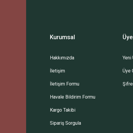
Deneyimini Paylaş
Yorum Yaz
Soru Sor
Kurumsal
Üye
Hakkımızda
Yeni 
İletişim
Üye G
İletişim Formu
Şifr
Havale Bildirim Formu
Kargo Takibi
Sipariş Sorgula