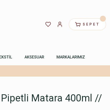
SEPET
EKSTİL
AKSESUAR
MARKALARIMIZ
 Pipetli Matara 400ml //