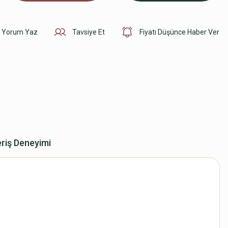
Yorum Yaz
Tavsiye Et
Fiyatı Düşünce Haber Ver
eriş Deneyimi