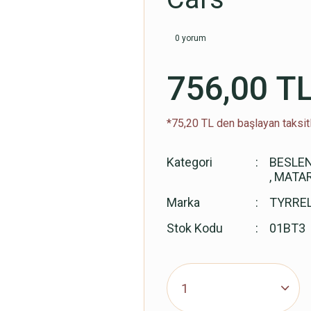
0 yorum
756,00 T
*75,20 TL den başlayan taksitl
Kategori
BESLE
,
MATA
Marka
TYRREL
Stok Kodu
01BT3