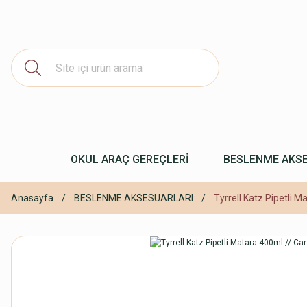
OKUL ARAÇ GEREÇLERİ
BESLENME AKS
Anasayfa
BESLENME AKSESUARLARI
Tyrrell Katz Pipetli M