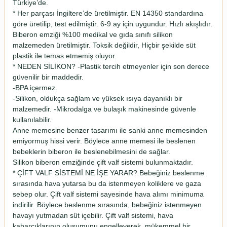
Türkiye’de.
* Her parçası İngiltere’de üretilmiştir. EN 14350 standardına
göre üretilip, test edilmiştir. 6-9 ay için uygundur. Hızlı akışlıdır.
Biberon emziği %100 medikal ve gıda sınıfı silikon
malzemeden üretilmiştir. Toksik değildir, Hiçbir şekilde süt
plastik ile temas etmemiş oluyor.
* NEDEN SİLİKON? -Plastik tercih etmeyenler için son derece
güvenilir bir maddedir.
-BPA içermez.
-Silikon, oldukça sağlam ve yüksek ısıya dayanıklı bir
malzemedir. -Mikrodalga ve bulaşık makinesinde güvenle
kullanılabilir.
Anne memesine benzer tasarımı ile sanki anne memesinden
emiyormuş hissi verir. Böylece anne memesi ile beslenen
bebeklerin biberon ile beslenebilmesini de sağlar.
Silikon biberon emziğinde çift valf sistemi bulunmaktadır.
* ÇİFT VALF SİSTEMİ NE İŞE YARAR? Bebeğiniz beslenme
sırasında hava yutarsa bu da istenmeyen koliklere ve gaza
sebep olur. Çift valf sistemi sayesinde hava alımı minimuma
indirilir. Böylece beslenme sırasında, bebeğiniz istenmeyen
havayı yutmadan süt içebilir. Çift valf sistemi, hava
kabarcıklarının oluşumunu engelleyerek, mükemmel bir