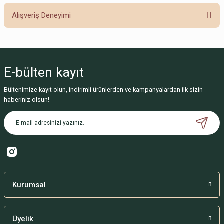
Alışveriş Deneyimi
Soru Sor
Sitemize ilk yorumu siz yapın!
E-bülten
kayıt
Deneyimini Paylaş
Bültenimize kayıt olun, indirimli ürünlerden ve kampanyalardan ilk sizin
haberiniz olsun!
Kurumsal
Üyelik