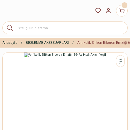
Anasayfa
BESLENME AKSESUARLARI
Antikolik Silikon Biberon Emziği 6-
%15