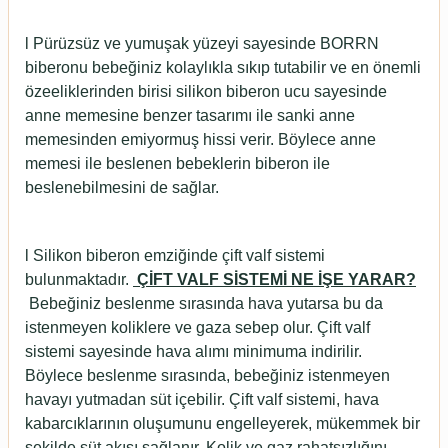
l
Pürüzsüz ve yumuşak yüzeyi sayesinde BORRN
biberonu bebeğiniz kolaylıkla sıkıp tutabilir ve en önemli
özeeliklerinden birisi silikon biberon ucu sayesinde
anne memesine benzer tasarımı ile sanki anne
memesinden emiyormuş hissi verir. Böylece anne
memesi ile beslenen bebeklerin biberon ile
beslenebilmesini de sağlar.
l
Silikon biberon emziğinde çift valf sistemi
bulunmaktadır.
ÇİFT VALF SİSTEMİ NE İŞE YARAR?
Bebeğiniz beslenme sırasında hava yutarsa bu da
istenmeyen koliklere ve gaza sebep olur. Çift valf
sistemi sayesinde hava alımı minimuma indirilir.
Böylece beslenme sırasında, bebeğiniz istenmeyen
havayı yutmadan süt içebilir. Çift valf sistemi, hava
kabarcıklarının oluşumunu engelleyerek, mükemmek bir
şekilde süt akışı sağlanır. Kolik ve gaz rahatsızlığını