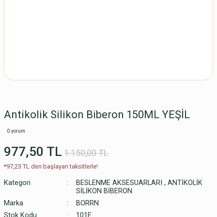
Antikolik Silikon Biberon 150ML YEŞİL
0 yorum
977,50 TL
1.150,00 TL
*97,23 TL den başlayan taksitlerle!
Kategori
BESLENME AKSESUARLARI
,
ANTİKOLİK
SİLİKON BİBERON
Marka
BORRN
Stok Kodu
101E