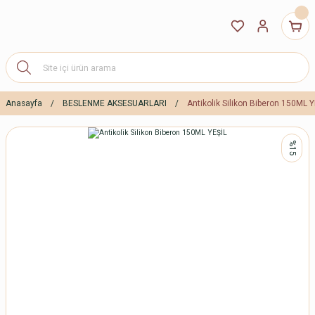
Anasayfa
BESLENME AKSESUARLARI
Antikolik Silikon Biberon 150ML Y
%15