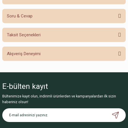
Soru & Cevap
Bu ürüne ilk yorumu siz yapın!
Taksit Seçenekleri
Yorum Yaz
Ürün hakkında henüz soru sorulmamış.
Alışveriş Deneyimi
Soru Sor
Sitemize ilk yorumu siz yapın!
E-bülten
kayıt
Deneyimini Paylaş
Bültenimize kayıt olun, indirimli ürünlerden ve kampanyalardan ilk sizin
haberiniz olsun!