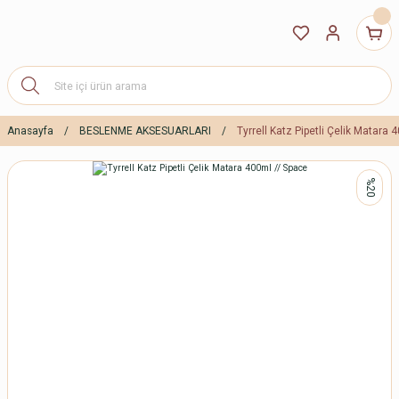
Anasayfa
BESLENME AKSESUARLARI
Tyrrell Katz Pipetli Çelik Matara
%20