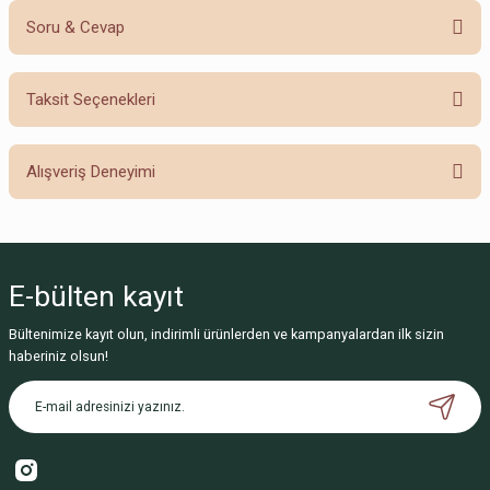
Soru & Cevap
Bu ürüne ilk yorumu siz yapın!
Taksit Seçenekleri
Yorum Yaz
Ürün hakkında henüz soru sorulmamış.
Alışveriş Deneyimi
Soru Sor
Sitemize ilk yorumu siz yapın!
E-bülten
kayıt
Deneyimini Paylaş
Bültenimize kayıt olun, indirimli ürünlerden ve kampanyalardan ilk sizin
haberiniz olsun!