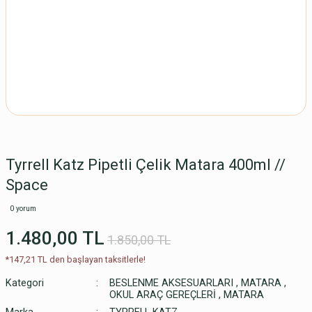
Tyrrell Katz Pipetli Çelik Matara 400ml //
Space
0 yorum
1.480,00 TL
1.850,00 TL
*147,21 TL den başlayan taksitlerle!
Kategori
BESLENME AKSESUARLARI
,
MATARA
,
OKUL ARAÇ GEREÇLERİ
,
MATARA