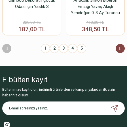
Olimboo Dekoratif Çocuk
Antikolik Silikon Biberon
Odası için Yastık S
Emziği Yavaş Akışlı
Yenidoğan 0-3 Ay Turuncu
220,00 TL
410,00 TL
187,00 TL
348,50 TL
1
2
3
4
5
E-bülten
kayıt
Bültenimize kayıt olun, indirimli ürünlerden ve kampanyalardan ilk sizin
haberiniz olsun!