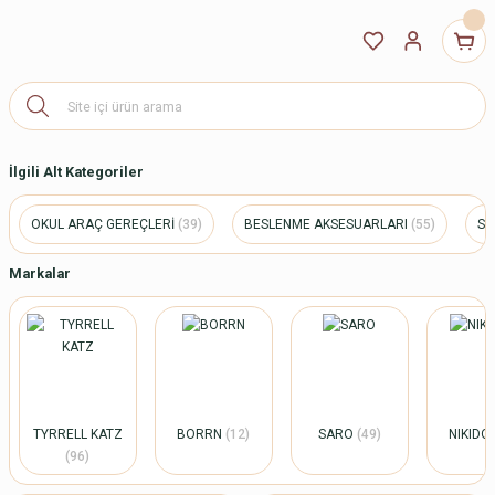
İlgili Alt Kategoriler
OKUL ARAÇ GEREÇLERİ
(39)
BESLENME AKSESUARLARI
(55)
SE
Markalar
TYRRELL KATZ
BORRN
(12)
SARO
(49)
NIKID
(96)