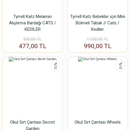
Tyrrell Katz Melamin
Tyrrell Katz Bebekler için Mini
Alıştırma Bardağı CATS /
Bölmeli Tabak // Cats /
KEDİLER
Kediler
530,00 TL
1.100,00 TL
477,00 TL
990,00 TL
%10
%10
Okul Sırt Çantası Secret
Okul Sırt Çantası Wheels
Garden