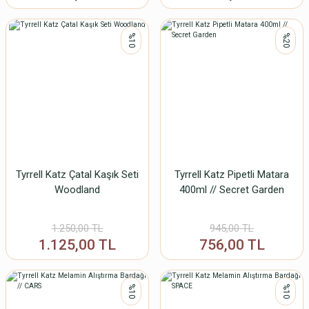
%10
%20
Tyrrell Katz Çatal Kaşık Seti
Tyrrell Katz Pipetli Matara
Woodland
400ml // Secret Garden
1.250,00 TL
945,00 TL
1.125,00 TL
756,00 TL
%10
%10