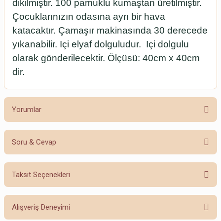
dikilmiştir. 100 pamuklu kumaştan üretilmiştir.
Çocuklarınızın odasına ayrı bir hava
katacaktır. Çamaşır makinasında 30 derecede
yıkanabilir. Içi elyaf dolguludur. Içi dolgulu
olarak gönderilecektir. Ölçüsü: 40cm x 40cm
dir.
Yorumlar
Soru & Cevap
Bu ürüne ilk yorumu siz yapın!
Taksit Seçenekleri
Yorum Yaz
Ürün hakkında henüz soru sorulmamış.
Alışveriş Deneyimi
Soru Sor