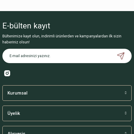
Sitemize ilk yorumu siz yapın!
E-bülten
kayıt
Deneyimini Paylaş
Bültenimize kayıt olun, indirimli ürünlerden ve kampanyalardan ilk sizin
haberiniz olsun!
Kurumsal
Üyelik
Alışveriş