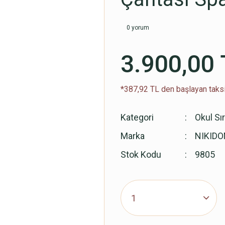
0 yorum
3.900,00 
*387,92 TL den başlayan taksi
Kategori
Okul Sı
Marka
NIKID
Stok Kodu
9805