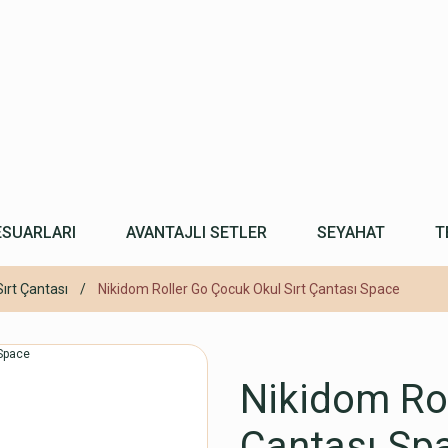
ESUARLARI
AVANTAJLI SETLER
SEYAHAT
T
Sırt Çantası
Nikidom Roller Go Çocuk Okul Sırt Çantası Space
Nikidom Rol
Çantası Sp