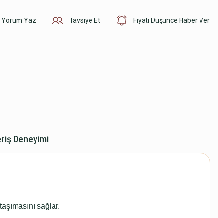
Yorum Yaz
Tavsiye Et
Fiyatı Düşünce Haber Ver
eriş Deneyimi
 taşımasını sağlar.