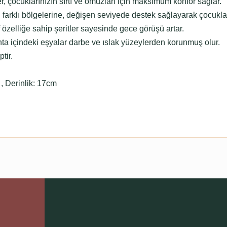
r, çocuklarınızın sırtı ve omuzları için maksimum konfor sağlar.
 farklı bölgelerine, değişen seviyede destek sağlayarak çocukların
özelliğe sahip şeritler sayesinde gece görüşü artar.
ta içindeki eşyalar darbe ve ıslak yüzeylerden korunmuş olur.
tir.
, Derinlik: 17cm
Ürün hakkında henüz soru sorulmamış.
Bu ürüne ilk yorumu siz yapın!
Sitemize ilk yorumu siz yapın!
Deneyimini Paylaş
Yorum Yaz
Soru Sor