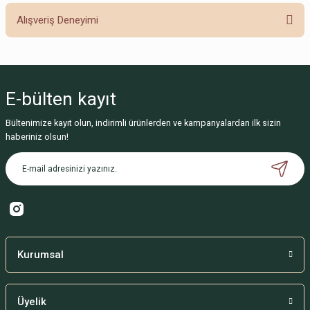
Alışveriş Deneyimi
Soru Sor
Sitemize ilk yorumu siz yapın!
E-bülten
kayıt
Deneyimini Paylaş
Bültenimize kayıt olun, indirimli ürünlerden ve kampanyalardan ilk sizin
haberiniz olsun!
Kurumsal
Üyelik