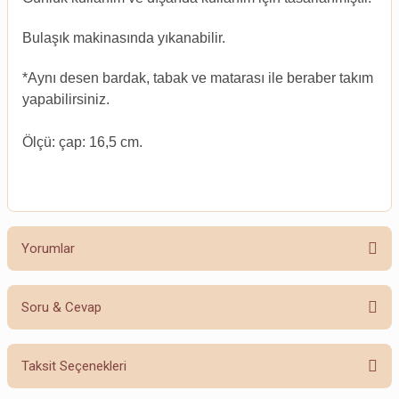
Bulaşık makinasında yıkanabilir.
*Aynı desen bardak, tabak ve matarası ile beraber takım
yapabilirsiniz.
Ölçü: çap: 16,5 cm.
Yorumlar
Soru & Cevap
Bu ürüne ilk yorumu siz yapın!
Taksit Seçenekleri
Yorum Yaz
Ürün hakkında henüz soru sorulmamış.