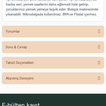
harika seri, yemek saatlerini daha eğlenceli hale getirip,
çocuklarınızı yemek yemeye teşvik eder. Bulaşık makinesinde
yıkanabilir. Mikrodalgada kullanılmaz. BPA ve Fitalat içermez.
Yorumlar
Soru & Cevap
Bu ürüne ilk yorumu siz yapın!
Taksit Seçenekleri
Yorum Yaz
Ürün hakkında henüz soru sorulmamış.
Alışveriş Deneyimi
Soru Sor
Sitemize ilk yorumu siz yapın!
E-bülten
kayıt