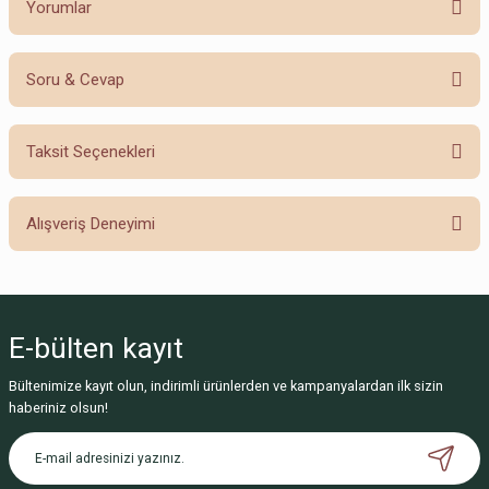
Yorumlar
Soru & Cevap
Bu ürüne ilk yorumu siz yapın!
Taksit Seçenekleri
Yorum Yaz
Ürün hakkında henüz soru sorulmamış.
Alışveriş Deneyimi
Soru Sor
Sitemize ilk yorumu siz yapın!
E-bülten
kayıt
Deneyimini Paylaş
Bültenimize kayıt olun, indirimli ürünlerden ve kampanyalardan ilk sizin
haberiniz olsun!