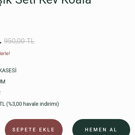
L
950,00 TL
erle!
KASESİ
UM
2
TL (%3,00 havale indirimi)
SEPETE EKLE
HEMEN AL