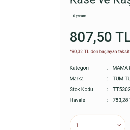
0 yorum
807,50 T
*80,32 TL den başlayan taksitl
Kategori
MAMA 
Marka
TUM T
Stok Kodu
TT530
Havale
783,28 