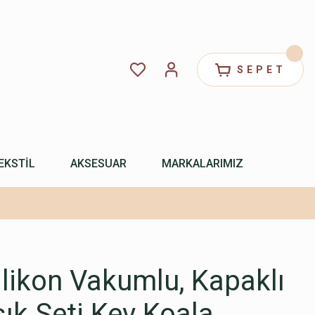
SEPET
EKSTİL
AKSESUAR
MARKALARIMIZ
likon Vakumlu, Kapaklı
ık Seti Kev Koala