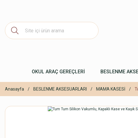
OKUL ARAÇ GEREÇLERİ
BESLENME AKS
Anasayfa
BESLENME AKSESUARLARI
MAMA KASESİ
T