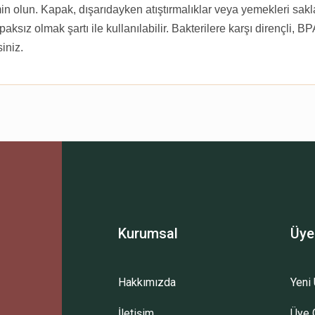
 olun. Kapak, dışarıdayken atıştırmalıklar veya yemekleri sakla
ız olmak şartı ile kullanılabilir. Bakterilere karşı dirençli, BP
iniz.
Ürün hakkında henüz soru sorulmamış.
Bu ürüne ilk yorumu siz yapın!
Sitemize ilk yorumu siz yapın!
Deneyimini Paylaş
Yorum Yaz
Soru Sor
Kurumsal
Üye
Hakkımızda
Yeni 
İletişim
Üye G