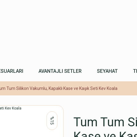
ESUARLARI
AVANTAJLI SETLER
SEYAHAT
T
um Tum Silikon Vakumlu, Kapaklı Kase ve Kaşık Seti Kev Koala
Tum Tum Si
%15
Kase ve Kaş