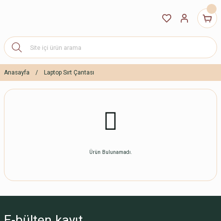
Anasayfa
Laptop Sırt Çantası
Ürün Bulunamadı.
E-bülten
kayıt