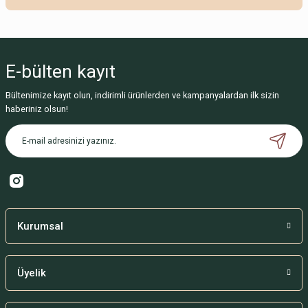
Soru Sor
Sitemize ilk yorumu siz yapın!
E-bülten
kayıt
Deneyimini Paylaş
Bültenimize kayıt olun, indirimli ürünlerden ve kampanyalardan ilk sizin
haberiniz olsun!
Kurumsal
Üyelik