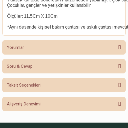
Çocuklar, gençler ve yetişkinler kullanabilir.
Ölçüler: 11,5Cm X 10Cm
*Aynı desende kişisel bakım çantası ve askılı çantası mevcut
Yorumlar
Soru & Cevap
Bu ürüne ilk yorumu siz yapın!
Taksit Seçenekleri
Yorum Yaz
Ürün hakkında henüz soru sorulmamış.
Alışveriş Deneyimi
Soru Sor