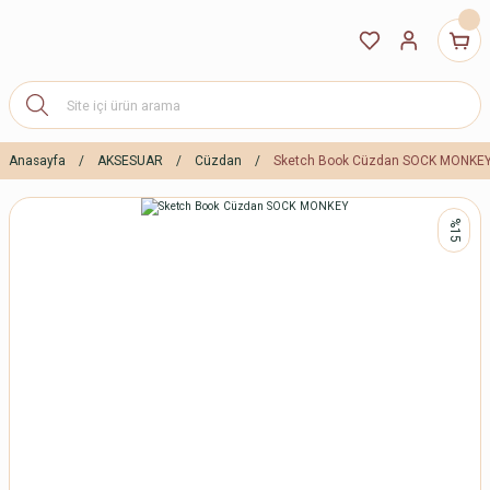
Anasayfa
AKSESUAR
Cüzdan
Sketch Book Cüzdan SOCK MONKE
%15