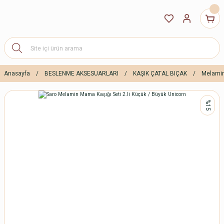
Anasayfa
BESLENME AKSESUARLARI
KAŞIK ÇATAL BIÇAK
Melami
%15