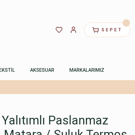
SEPET
EKSTİL
AKSESUAR
MARKALARIMIZ
Yalıtımlı Paslanmaz
li Matara / Suluk Termos