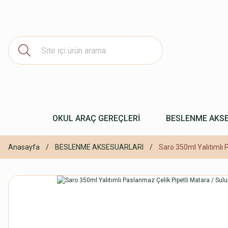
OKUL ARAÇ GEREÇLERİ
BESLENME AKS
Anasayfa
BESLENME AKSESUARLARI
Saro 350ml Yalıtımlı 