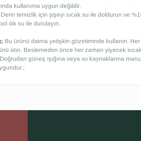
rında kullanıma uygun değildir.
. Derin temizlik için şişeyi sıcak su ile doldurun ve %
ol ılık su ile durulayın.
ı:
Bu ürünü daima yetişkin gözetiminde kullanın. Her
ünü atın. Beslemeden önce her zaman yiyecek sıcaklı
n. Doğrudan güneş ışığına veya ısı kaynaklarına maru
ygundur.;
Ürün hakkında henüz soru sorulmamış.
Bu ürüne ilk yorumu siz yapın!
Sitemize ilk yorumu siz yapın!
Deneyimini Paylaş
Yorum Yaz
Soru Sor