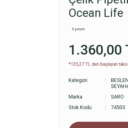
Ocean Life
0 yorum
1.360,00 
*135,27 TL den başlayan taksi
Kategori
BESLE
SEYAH
Marka
SARO
Stok Kodu
74503