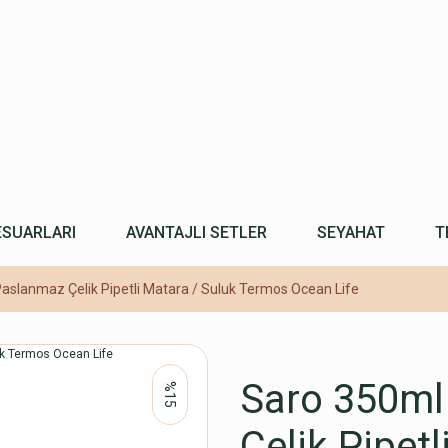
ESUARLARI
AVANTAJLI SETLER
SEYAHAT
T
Paslanmaz Çelik Pipetli Matara / Suluk Termos Ocean Life
Saro 350ml 
%15
Çelik Pipet