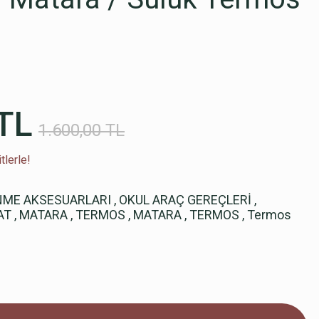
TL
1.600,00 TL
tlerle!
NME AKSESUARLARI
,
OKUL ARAÇ GEREÇLERİ
,
AT
,
MATARA
,
TERMOS
,
MATARA
,
TERMOS
,
Termos