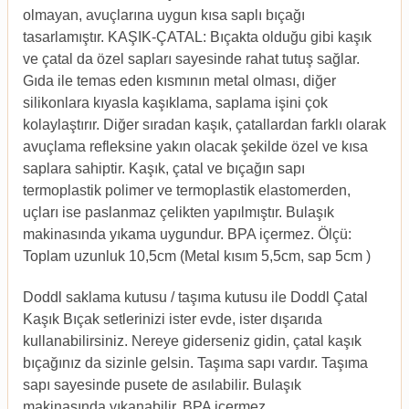
olmayan, avuçlarına uygun kısa saplı bıçağı
tasarlamıştır. KAŞIK-ÇATAL: Bıçakta olduğu gibi kaşık
ve çatal da özel sapları sayesinde rahat tutuş sağlar.
Gıda ile temas eden kısmının metal olması, diğer
silikonlara kıyasla kaşıklama, saplama işini çok
kolaylaştırır. Diğer sıradan kaşık, çatallardan farklı olarak
avuçlama refleksine yakın olacak şekilde özel ve kısa
saplara sahiptir. Kaşık, çatal ve bıçağın sapı
termoplastik polimer ve termoplastik elastomerden,
uçları ise paslanmaz çelikten yapılmıştır. Bulaşık
makinasında yıkama uygundur. BPA içermez. Ölçü:
Toplam uzunluk 10,5cm (Metal kısım 5,5cm, sap 5cm )
Doddl saklama kutusu / taşıma kutusu ile Doddl Çatal
Kaşık Bıçak setlerinizi ister evde, ister dışarıda
kullanabilirsiniz. Nereye giderseniz gidin, çatal kaşık
bıçağınız da sizinle gelsin. Taşıma sapı vardır. Taşıma
sapı sayesinde pusete de asılabilir. Bulaşık
makinasında yıkanabilir. BPA içermez.