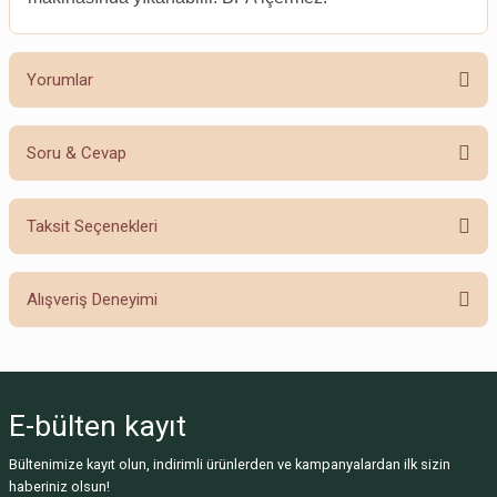
Yorumlar
Soru & Cevap
Harika
Taksit Seçenekleri
Ürün hakkında henüz soru sorulmamış.
Tek kelime ile harika. Almaya değer.
Alışveriş Deneyimi
S... B... | 28/04/2023
Soru Sor
Yorum Yaz
Sitemize ilk yorumu siz yapın!
E-bülten
kayıt
Deneyimini Paylaş
Bültenimize kayıt olun, indirimli ürünlerden ve kampanyalardan ilk sizin
haberiniz olsun!