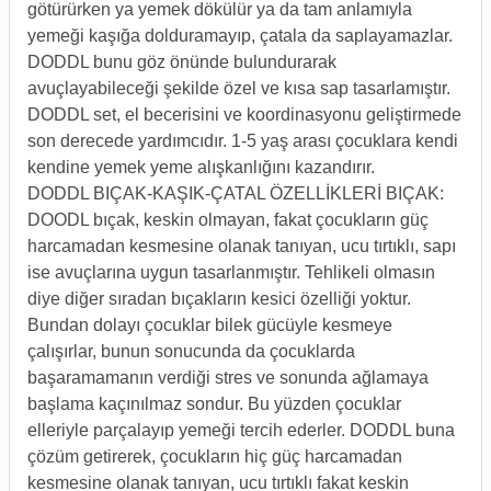
götürürken ya yemek dökülür ya da tam anlamıyla
yemeği kaşığa dolduramayıp, çatala da saplayamazlar.
DODDL bunu göz önünde bulundurarak
avuçlayabileceği şekilde özel ve kısa sap tasarlamıştır.
DODDL set, el becerisini ve koordinasyonu geliştirmede
son derecede yardımcıdır. 1-5 yaş arası çocuklara kendi
kendine yemek yeme alışkanlığını kazandırır.
DODDL BIÇAK-KAŞIK-ÇATAL ÖZELLİKLERİ BIÇAK:
DOODL bıçak, keskin olmayan, fakat çocukların güç
harcamadan kesmesine olanak tanıyan, ucu tırtıklı, sapı
ise avuçlarına uygun tasarlanmıştır. Tehlikeli olmasın
diye diğer sıradan bıçakların kesici özelliği yoktur.
Bundan dolayı çocuklar bilek gücüyle kesmeye
çalışırlar, bunun sonucunda da çocuklarda
başaramamanın verdiği stres ve sonunda ağlamaya
başlama kaçınılmaz sondur. Bu yüzden çocuklar
elleriyle parçalayıp yemeği tercih ederler. DODDL buna
çözüm getirerek, çocukların hiç güç harcamadan
kesmesine olanak tanıyan, ucu tırtıklı fakat keskin