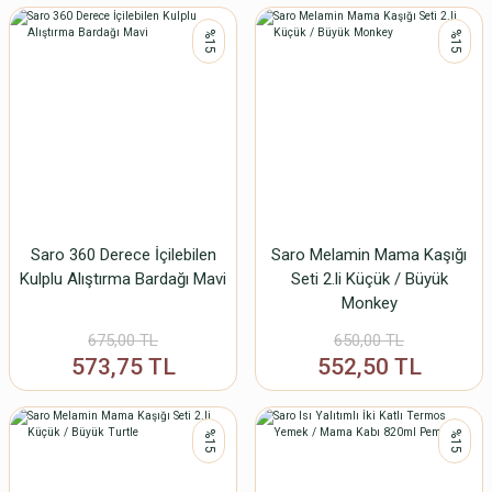
%15
%15
Saro 360 Derece İçilebilen
Saro Melamin Mama Kaşığı
Kulplu Alıştırma Bardağı Mavi
Seti 2.li Küçük / Büyük
Monkey
675,00 TL
650,00 TL
573,75 TL
552,50 TL
%15
%15