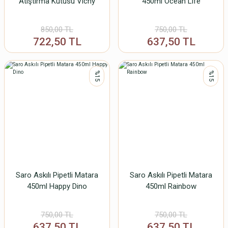
Atıştırma Kutusu Vichy
450ml Ocean Life
850,00 TL
750,00 TL
722,50 TL
637,50 TL
%15
%15
Saro Askılı Pipetli Matara
Saro Askılı Pipetli Matara
450ml Happy Dino
450ml Rainbow
750,00 TL
750,00 TL
637,50 TL
637,50 TL