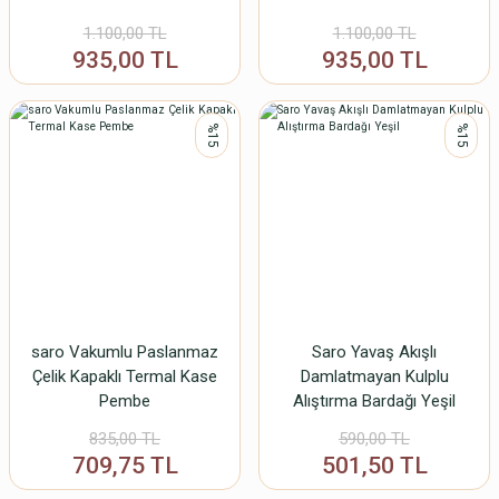
1.100,00 TL
1.100,00 TL
935,00 TL
935,00 TL
%15
%15
saro Vakumlu Paslanmaz
Saro Yavaş Akışlı
Çelik Kapaklı Termal Kase
Damlatmayan Kulplu
Pembe
Alıştırma Bardağı Yeşil
835,00 TL
590,00 TL
709,75 TL
501,50 TL