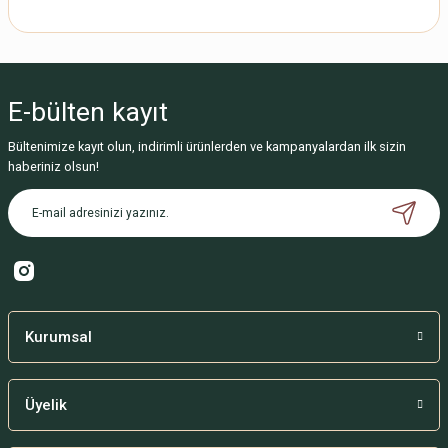
 TERMOSU
USU
nme Çantası
TASI
E-bülten
kayıt
PORTATİF MAMA SANDALYESİ
Bültenimize kayıt olun, indirimli ürünlerden ve kampanyalardan ilk sizin
haberiniz olsun!
 TERMOSU
Kurumsal
Üyelik