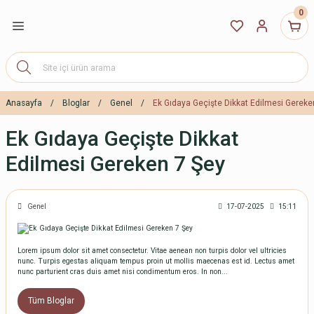
0
Geri Dön
Geri Dön
Geri Dön
Geri Dön
Geri Dön
GEREÇLERİ
AKSESUARLARI
OKUL ÇANTASI
TABAK
BÖLMELİ TABAK
BARDAK
KAŞIK ÇATAL BIÇAK
KON BİBERON
ım Çantası Organizer
ATTANİYESİ
Stickeri
Çekçekli Okul Çantası
Bambu Tabak
Melamin Bölmeli Tabak
Kulplu Alıştırma Bardağı
Bambu
Anasayfa
Bloglar
Genel
Ek Gıdaya Geçişte Dikkat Edilmesi Gereke
TASI
rtatif Mama Sandalyesi
İN YASTIK
Okul Sırt Çantası
Melamin Tabak
Silikon Bölmeli Tabak
Alıştırma Bardağı
Melamin
Ek Gıdaya Geçişte Dikkat
Edilmesi Gereken 7 Şey
 Termosu
Anaokul ve Kreş Çantası
Silikon Tabak
Paslanmaz Çelik
USU
Silikon
Genel
17-07-2025
15:11
antası
Lorem ipsum dolor sit amet consectetur. Vitae aenean non turpis dolor vel ultricies
ANTASI
ÇAK
tası
nunc. Turpis egestas aliquam tempus proin ut mollis maecenas est id. Lectus amet
nunc parturient cras duis amet nisi condimentum eros. In non...
Tüm Bloglar